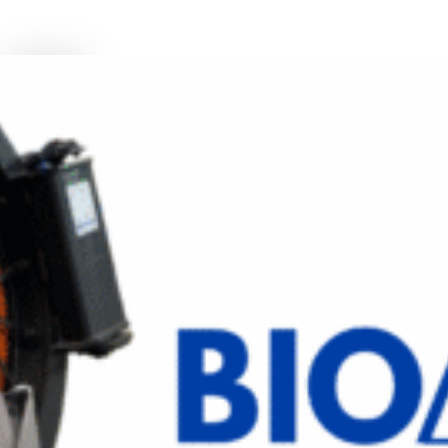
Skip
to
main
Menu
content