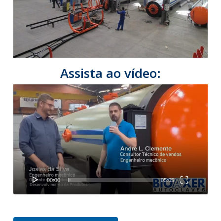
Assista ao vídeo:
Tocador
de
vídeo
00:00
05:05