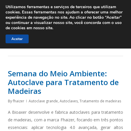
Menu
Skip
Utilizamos ferramentas e serviços de terceiros que utilizam
to
cookies. Essas ferramentas nos ajudam a oferecer uma melhor
experiência de navegação no site. Ao clicar no botão “Aceitar”
main
ou continuar a visualizar nosso site, você concorda com o uso
content
Tag
de cookies em nosso site.
pinus tratado
Aceitar
Semana do Meio Ambiente:
Autoclave para Tratamento de
Madeiras
By
fhaizer
Autoclave grande
,
Autoclaves
,
Tratamento de madeiras
A Bioaxer desenvolve e fabrica autoclaves para tratamento
de madeiras, com a marca Fhaizer, focando em três pontos
essenciais: aplicar tecnologia 4.0 avançada, gerar altos