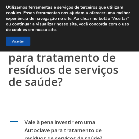
Menu
Skip
Utilizamos ferramentas e serviços de terceiros que utilizam
to
cookies. Essas ferramentas nos ajudam a oferecer uma melhor
experiência de navegação no site. Ao clicar no botão “Aceitar”
main
ou continuar a visualizar nosso site, você concorda com o uso
content
Vale à pena investir
de cookies em nosso site.
em uma Autoclave
Aceitar
para tratamento de
resíduos de serviços
de saúde?
A
Vale à pena investir em uma
Autoclave para tratamento de
resíduos de serviços de saúde?