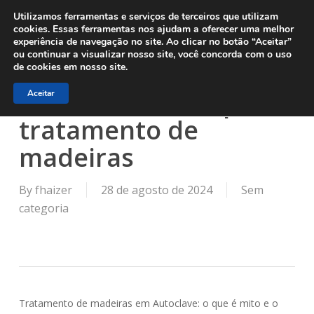
Menu
Skip
Utilizamos ferramentas e serviços de terceiros que utilizam
to
cookies. Essas ferramentas nos ajudam a oferecer uma melhor
experiência de navegação no site. Ao clicar no botão “Aceitar”
main
ou continuar a visualizar nosso site, você concorda com o uso
content
Mitos e Verdades
de cookies em nosso site.
sobre Autoclave para
Aceitar
tratamento de
madeiras
By
fhaizer
28 de agosto de 2024
Sem
categoria
Tratamento de madeiras em Autoclave: o que é mito e o