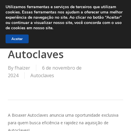
Menu
Skip
Utilizamos ferramentas e serviços de terceiros que utilizam
to
cookies. Essas ferramentas nos ajudam a oferecer uma melhor
experiência de navegação no site. Ao clicar no botão “Aceitar”
main
ou continuar a visualizar nosso site, você concorda com o uso
content
Oportunidade
de cookies em nosso site.
exclusiva Bioaxer
Aceitar
Autoclaves
By
fhaizer
6 de novembro de
2024
Autoclaves
A Bioaxer Autoclaves anuncia uma oportunidade exclusiva
para quem busca eficiência e rapidez na aquisição de
Autoclaves!