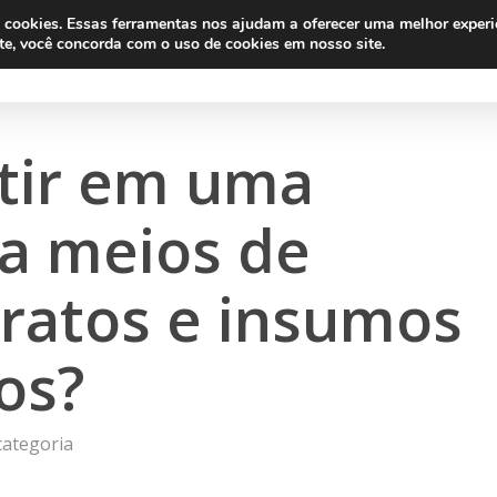
am cookies. Essas ferramentas nos ajudam a oferecer uma melhor experi
site, você concorda com o uso de cookies em nosso site.
Início
Sobre a Bioaxer
Autoclaves
No
stir em uma
ra meios de
tratos e insumos
os?
categoria