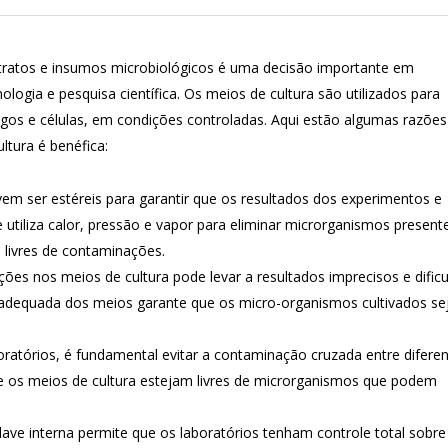
stratos e insumos microbiológicos é uma decisão importante em
logia e pesquisa científica. Os meios de cultura são utilizados para
ngos e células, em condições controladas. Aqui estão algumas razões
ltura é benéfica:
em ser estéreis para garantir que os resultados dos experimentos e
 utiliza calor, pressão e vapor para eliminar microrganismos present
 livres de contaminações.
es nos meios de cultura pode levar a resultados imprecisos e dificu
o adequada dos meios garante que os micro-organismos cultivados s
ratórios, é fundamental evitar a contaminação cruzada entre difere
e os meios de cultura estejam livres de microrganismos que podem
ave interna permite que os laboratórios tenham controle total sobre