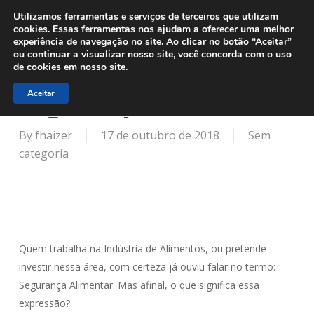
Menu
Skip
Utilizamos ferramentas e serviços de terceiros que utilizam
to
cookies. Essas ferramentas nos ajudam a oferecer uma melhor
experiência de navegação no site. Ao clicar no botão “Aceitar”
main
ou continuar a visualizar nosso site, você concorda com o uso
content
Você sabe o que é
de cookies em nosso site.
segurança alimentar?
Aceitar
By
fhaizer
17 de outubro de 2018
Sem
categoria
Quem trabalha na Indústria de Alimentos, ou pretende
investir nessa área, com certeza já ouviu falar no termo:
Segurança Alimentar. Mas afinal, o que significa essa
expressão?